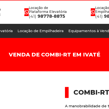
Locação de
Locação
0
Plataforma Elevatória
Empilha
8
(41)
98778-8875
(41)
98
vatória
Locação de Empilhadeira
Equipamentos à Vend
VENDA DE COMBI-RT EM IVATÉ
COMBI-R
A manobrabilidade de t