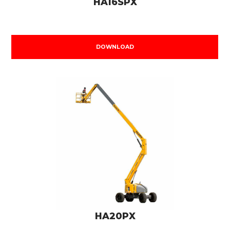
HA16SPX
DOWNLOAD
HA20PX