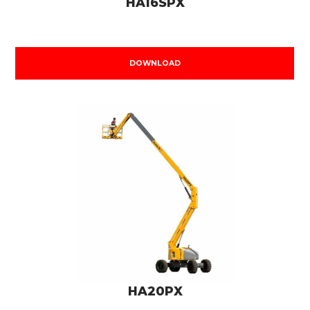
HA16SPX
DOWNLOAD
HA20PX