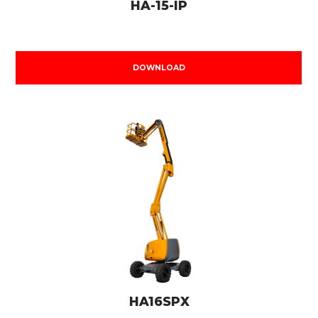
HA-15-IP
DOWNLOAD
HA16SPX