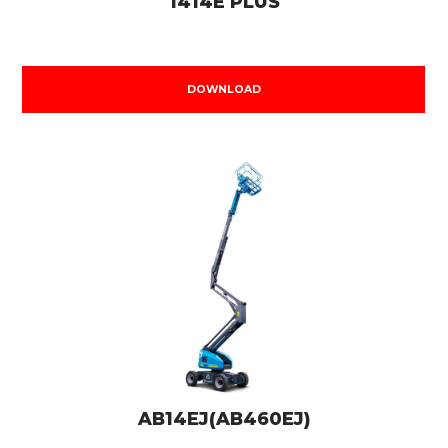
1414E PLUS
DOWNLOAD
AB14EJ(AB460EJ)