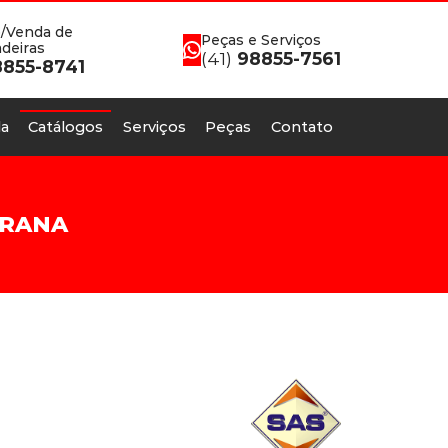
/Venda de
Peças e Serviços
deiras
(41)
98855-7561
855-8741
a
Catálogos
Serviços
Peças
Contato
ARANA