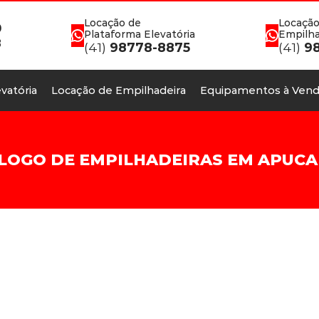
Locação de
Locação
0
Plataforma Elevatória
Empilha
8
(41)
98778-8875
(41)
98
vatória
Locação de Empilhadeira
Equipamentos à Vend
LOGO DE EMPILHADEIRAS EM APUC