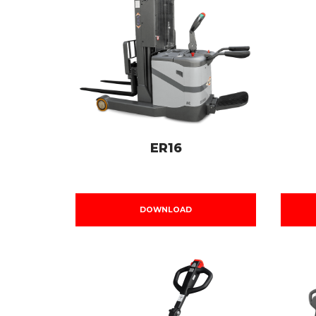
ER16
DOWNLOAD