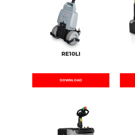
RE10LI
DOWNLOAD