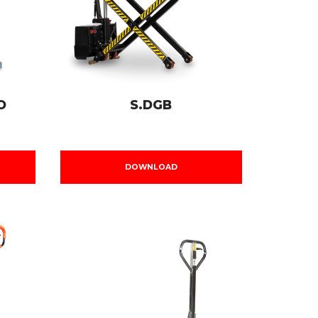
O
S.DGB
DOWNLOAD