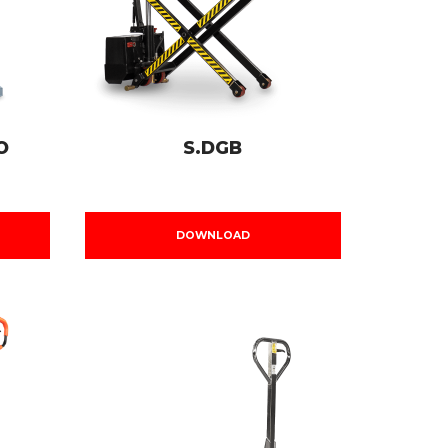
O
S.DGB
DOWNLOAD