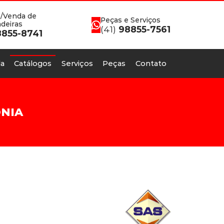
/Venda de
Peças e Serviços
deiras
(41)
98855-7561
855-8741
a
Catálogos
Serviços
Peças
Contato
ÔNIA