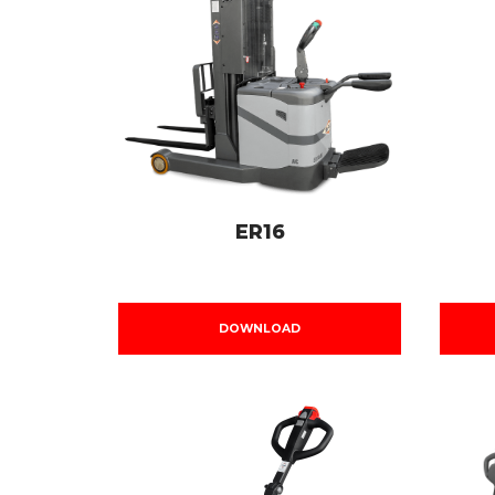
ER16
DOWNLOAD