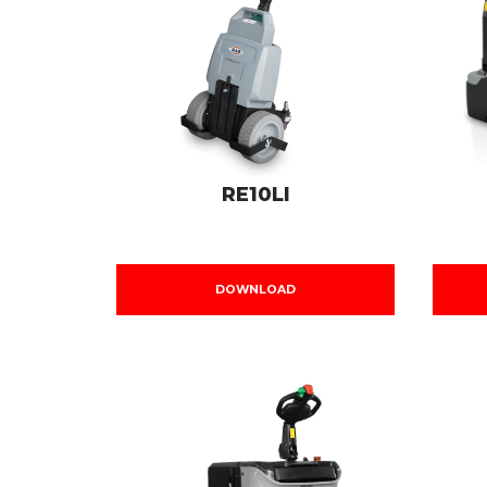
RE10LI
DOWNLOAD