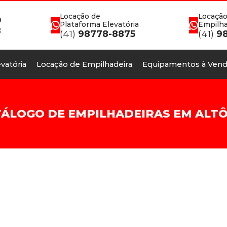
Locação de
Locação
0
Plataforma Elevatória
Empilha
8
(41)
98778-8875
(41)
98
vatória
Locação de Empilhadeira
Equipamentos à Vend
ÁLOGO DE EMPILHADEIRAS EM ALT