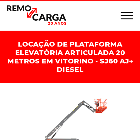
LOCAÇÃO DE PLATAFORMA
ELEVATÓRIA ARTICULADA 20
METROS EM VITORINO - SJ60 AJ+
DIESEL