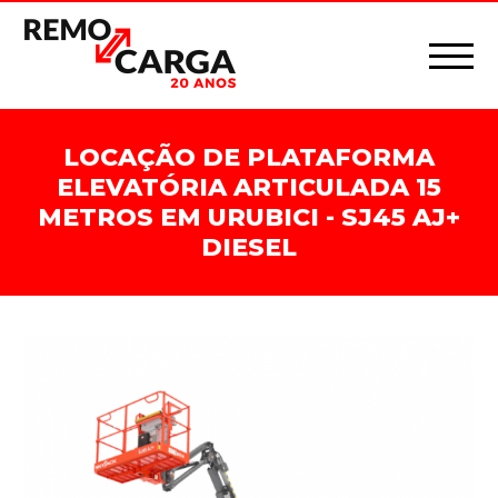
LOCAÇÃO DE PLATAFORMA
ELEVATÓRIA ARTICULADA 15
METROS EM URUBICI - SJ45 AJ+
DIESEL