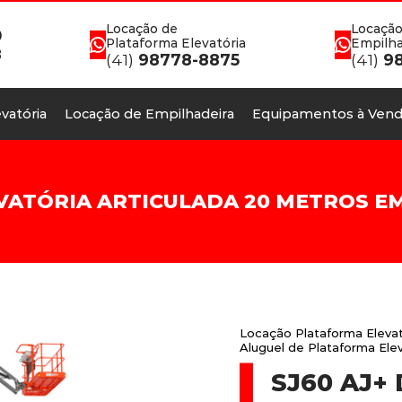
Locação de
Locação
0
Plataforma Elevatória
Empilha
8
(41)
98778-8875
(41)
98
vatória
Locação de Empilhadeira
Equipamentos à Vend
TÓRIA ARTICULADA 20 METROS EM S
Locação Plataforma Elevat
Aluguel de Plataforma Elev
SJ60 AJ+ 