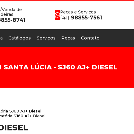
/Venda de
Peças e Serviços
deiras
(41)
98855-7561
855-8741
a
Catálogos
Serviços
Peças
Contato
ANTA LÚCIA - SJ60 AJ+ DIESEL
ória SJ60 AJ+ Diesel
atória SJ60 AJ+ Diesel
DIESEL