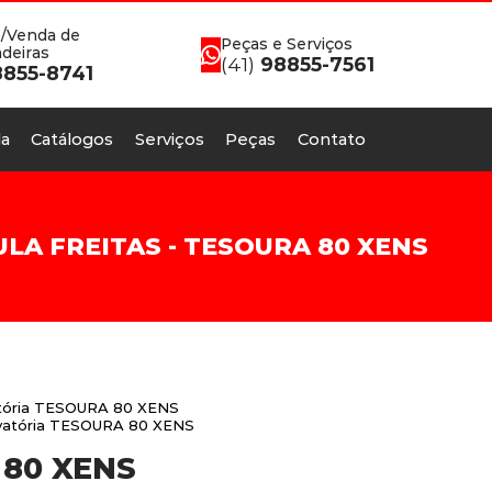
/Venda de
Peças e Serviços
deiras
(41)
98855-7561
855-8741
a
Catálogos
Serviços
Peças
Contato
A FREITAS - TESOURA 80 XENS
atória TESOURA 80 XENS
evatória TESOURA 80 XENS
80 XENS