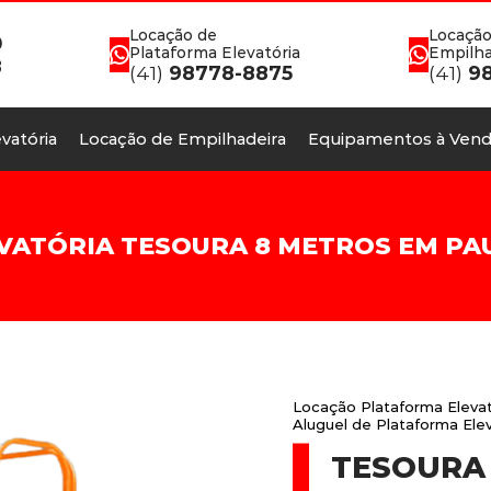
Locação de
Locação
0
Plataforma Elevatória
Empilha
8
(41)
98778-8875
(41)
98
vatória
Locação de Empilhadeira
Equipamentos à Vend
ATÓRIA TESOURA 8 METROS EM PAUL
Locação Plataforma Elev
Aluguel de Plataforma El
TESOURA 