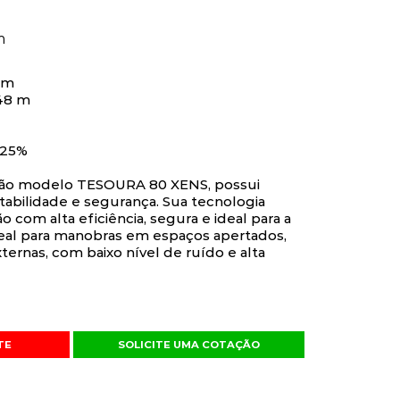
m
 m
48 m
 25%
ção modelo TESOURA 80 XENS, possui
tabilidade e segurança. Sua tecnologia
com alta eficiência, segura e ideal para a
deal para manobras em espaços apertados,
xternas, com baixo nível de ruído e alta
TE
SOLICITE UMA COTAÇÃO