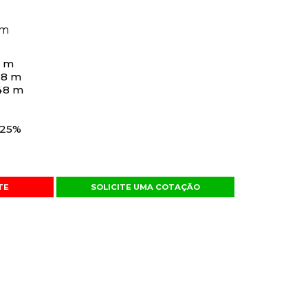
4m
8 m
1.8 m
48 m
 25%
TE
SOLICITE UMA COTAÇÃO