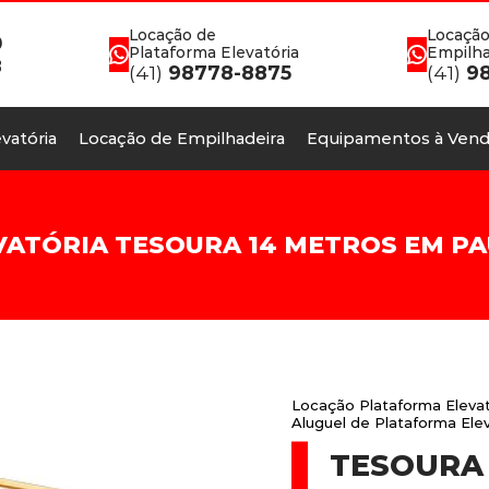
Locação de
Locação
0
Plataforma Elevatória
Empilha
8
(41)
98778-8875
(41)
98
vatória
Locação de Empilhadeira
Equipamentos à Vend
TÓRIA TESOURA 14 METROS EM PAU
Locação Plataforma Eleva
Aluguel de Plataforma El
TESOURA 