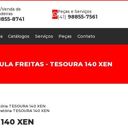
/Venda de
Peças e Serviços
deiras
(41)
98855-7561
855-8741
a
Catálogos
Serviços
Peças
Contato
LA FREITAS - TESOURA 140 XEN
tória TESOURA 140 XEN
evatória TESOURA 140 XEN
140 XEN