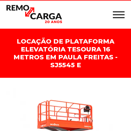
LOCAÇÃO DE PLATAFORMA
ELEVATÓRIA TESOURA 16
METROS EM PAULA FREITAS -
SJ5545 E