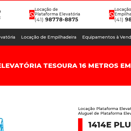
Locação de
Locação
0
Plataforma Elevatória
Empilha
8
(41)
98778-8875
(41)
98
vatória
Locação de Empilhadeira
Equipamentos à Vend
EVATÓRIA TESOURA 16 METROS EM P
Locação Plataforma Elevat
Aluguel de Plataforma Elev
1414E PL