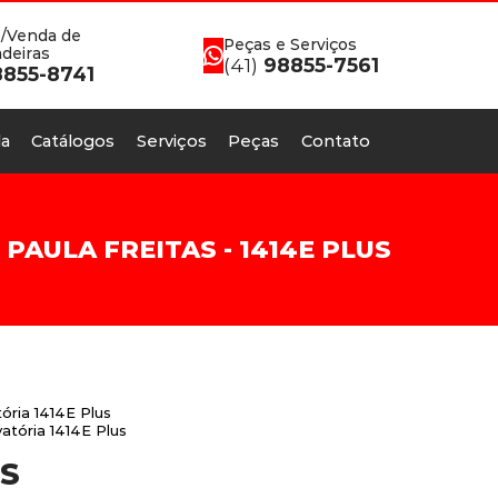
/Venda de
Peças e Serviços
deiras
(41)
98855-7561
855-8741
a
Catálogos
Serviços
Peças
Contato
AULA FREITAS - 1414E PLUS
ória 1414E Plus
atória 1414E Plus
US