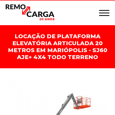
LOCAÇÃO DE PLATAFORMA
ELEVATÓRIA ARTICULADA 20
METROS EM MARIÓPOLIS - SJ60
AJE+ 4X4 TODO TERRENO