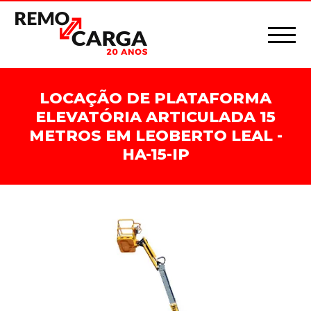
LOCAÇÃO DE PLATAFORMA
ELEVATÓRIA ARTICULADA 15
METROS EM LEOBERTO LEAL -
HA-15-IP