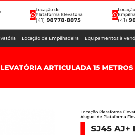
Locação de
Locação
0
Plataforma Elevatória
Empilha
8
(41)
98778-8875
(41)
98
vatória
Locação de Empilhadeira
Equipamentos à Vend
EVATÓRIA ARTICULADA 15 METROS EM
Locação Plataforma Elevat
Aluguel de Plataforma Elev
SJ45 AJ+ 