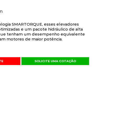
5m
ologia SMARTORQUE, esses elevadores
timizadas e um pacote hidráulico de alta
o que tenham um desempenho equivalente
am motores de maior potência.
TE
SOLICITE UMA COTAÇÃO