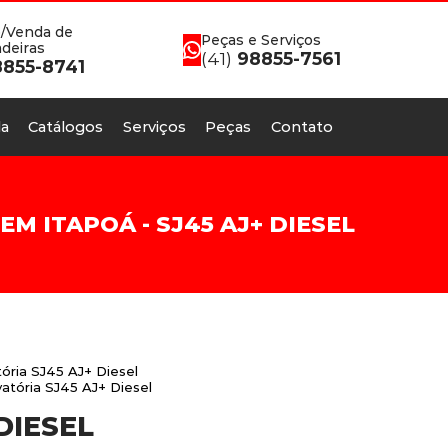
/Venda de
Peças e Serviços
deiras
(41)
98855-7561
855-8741
a
Catálogos
Serviços
Peças
Contato
 ITAPOÁ - SJ45 AJ+ DIESEL
ória SJ45 AJ+ Diesel
atória SJ45 AJ+ Diesel
DIESEL