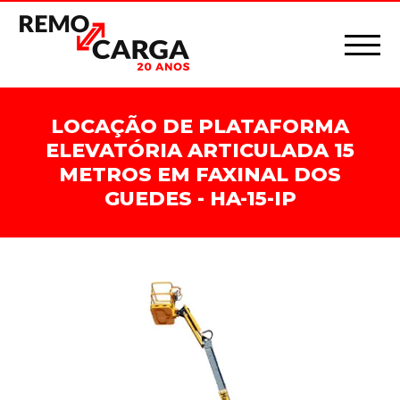
LOCAÇÃO DE PLATAFORMA
ELEVATÓRIA ARTICULADA 15
METROS EM FAXINAL DOS
GUEDES - HA-15-IP