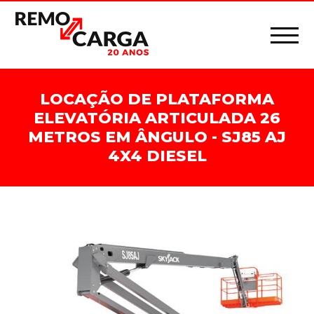
LOCAÇÃO DE PLATAFORMA
ELEVATÓRIA ARTICULADA 26
METROS EM ÂNGULO - SJ85 AJ
4X4 DIESEL