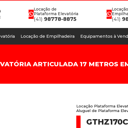
Locação de
Locação
0
Plataforma Elevatória
Empilha
8
(41)
98778-8875
(41)
98
vatória
Locação de Empilhadeira
Equipamentos à Vend
ATÓRIA ARTICULADA 17 METROS EM
Locação Plataforma Elevat
Aluguel de Plataforma Ele
GTHZ170C