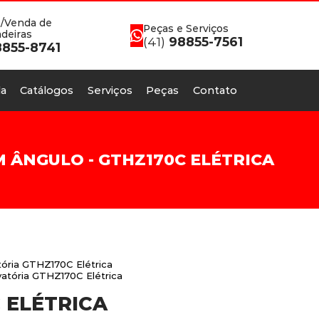
/Venda de
Peças e Serviços
deiras
(41)
98855-7561
855-8741
a
Catálogos
Serviços
Peças
Contato
 ÂNGULO - GTHZ170C ELÉTRICA
ória GTHZ170C Elétrica
vatória GTHZ170C Elétrica
 ELÉTRICA