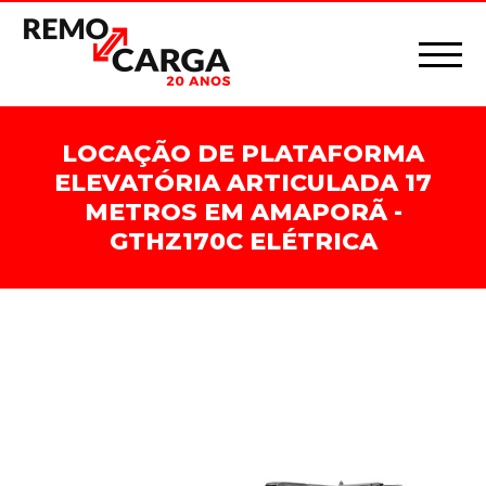
LOCAÇÃO DE PLATAFORMA
ELEVATÓRIA ARTICULADA 17
METROS EM AMAPORÃ -
GTHZ170C ELÉTRICA