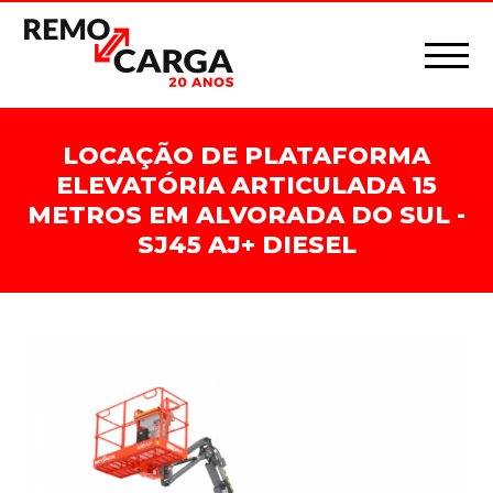
LOCAÇÃO DE PLATAFORMA
ELEVATÓRIA ARTICULADA 15
METROS EM ALVORADA DO SUL -
SJ45 AJ+ DIESEL