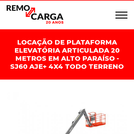
LOCAÇÃO DE PLATAFORMA
ELEVATÓRIA ARTICULADA 20
METROS EM ALTO PARAÍSO -
SJ60 AJE+ 4X4 TODO TERRENO