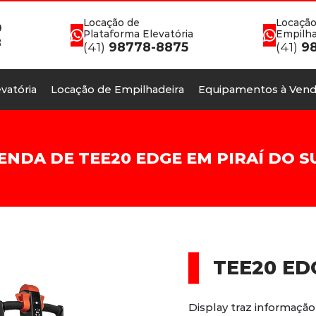
Locação de
Locação
0
Plataforma Elevatória
Empilha
8
(41)
98778-8875
(41)
98
vatória
Locação de Empilhadeira
Equipamentos à Vend
ENDA DE TEE20 EDGE EM PIRAÍ DO S
TEE20 ED
Display traz informação