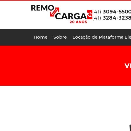
(41)
3094-550
(41)
3284-323
Home
Sobre
Locação de Plataforma Ele
V