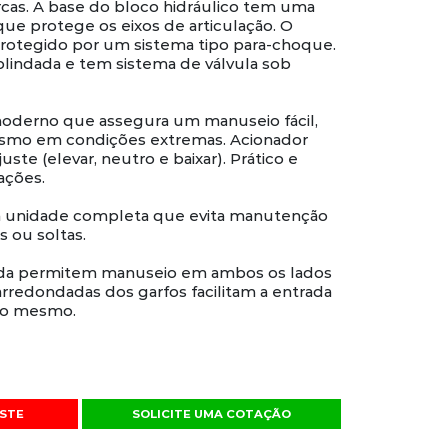
as. A base do bloco hidráulico tem uma
que protege os eixos de articulação. O
protegido por um sistema tipo para-choque.
blindada e tem sistema de válvula sob
oderno que assegura um manuseio fácil,
smo em condições extremas. Acionador
ste (elevar, neutro e baixar). Prático e
ações.
a unidade completa que evita manutenção
 ou soltas.
ída permitem manuseio em ambos os lados
arredondadas dos garfos facilitam a entrada
 do mesmo.
STE
SOLICITE UMA COTAÇÃO