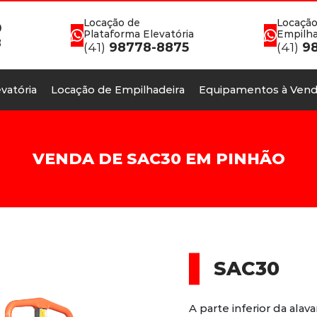
Locação de
Locação
0
Plataforma Elevatória
Empilha
8
(41)
98778-8875
(41)
98
vatória
Locação de Empilhadeira
Equipamentos à Vend
VENDA DE SAC30 EM PINHÃO
SAC30
A parte inferior da alav