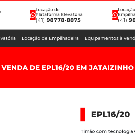
Locação de
Locação
0
Plataforma Elevatória
Empilha
8
(41)
98778-8875
(41)
98
vatória
Locação de Empilhadeira
Equipamentos à Vend
VENDA DE EPL16/20 EM JATAIZINHO
EPL16/20
Timão com tecnologia 