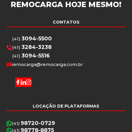
REMOCARGA
HOJE MESMO!
CONTATOS
3094-5500
(41)
3284-3238
(41)
3094-5516
(41)
remocarga@remocarga.com.br
LOCAÇÃO DE PLATAFORMAS
98720-0729
(41)
98778-8875
(41)