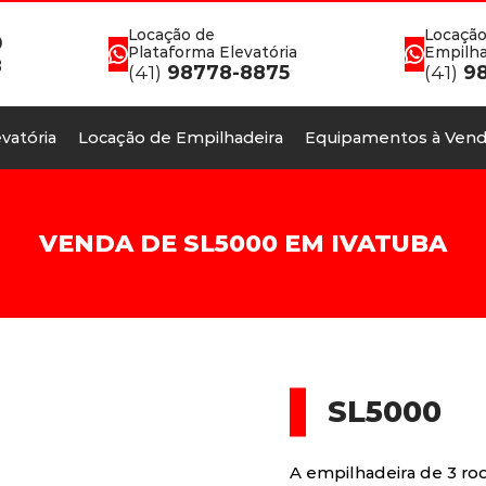
Locação de
Locação
0
Plataforma Elevatória
Empilha
8
(41)
98778-8875
(41)
98
vatória
Locação de Empilhadeira
Equipamentos à Vend
VENDA DE SL5000 EM IVATUBA
SL5000
A empilhadeira de 3 rod