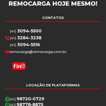
REMOCARGA
HOJE MESMO!
CONTATOS
3094-5500
(41)
3284-3238
(41)
3094-5516
(41)
remocarga@remocarga.com.br
LOCAÇÃO DE PLATAFORMAS
98720-0729
(41)
98778-8875
(41)