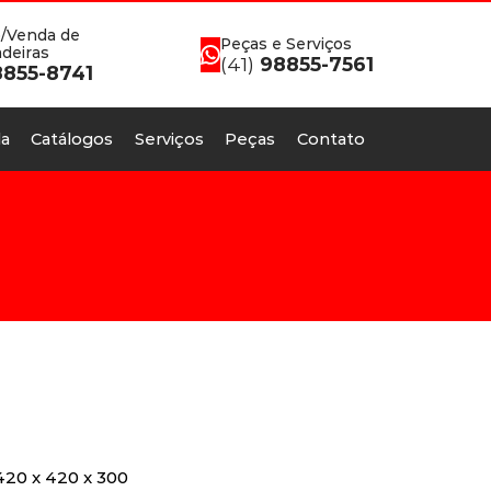
/Venda de
Peças e Serviços
deiras
(41)
98855-7561
855-8741
a
Catálogos
Serviços
Peças
Contato
420 x 420 x 300