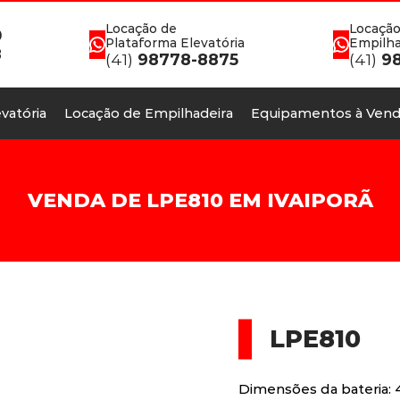
Locação de
Locação
0
Plataforma Elevatória
Empilha
8
(41)
98778-8875
(41)
98
vatória
Locação de Empilhadeira
Equipamentos à Vend
VENDA DE LPE810 EM IVAIPORÃ
LPE810
Dimensões da bateria: 